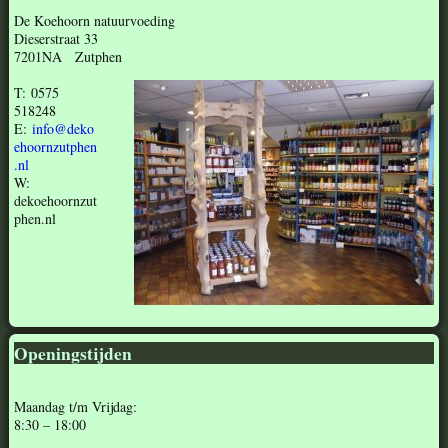
De Koehoorn natuurvoeding
Dieserstraat 33
7201NA Zutphen
T: 0575
518248
E:
info@deko
ehoornzutphen
.nl
W:
dekoehoornzut
phen.nl
Openingstijden
Maandag t/m Vrijdag:
8:30 – 18:00