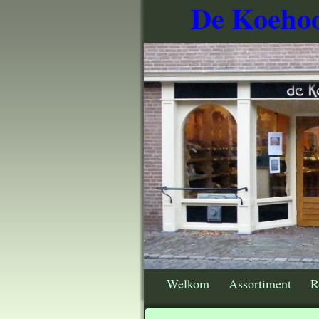
De Koehoo
Welkom
Assortiment
R