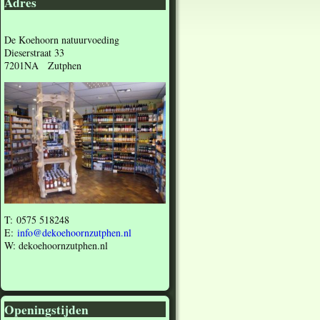
Adres
De Koehoorn natuurvoeding
Dieserstraat 33
7201NA Zutphen
T: 0575 518248
E:
info@dekoehoornzutphen.nl
W: dekoehoornzutphen.nl
Openingstijden